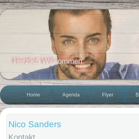
Herzlich Willkommen
Home
Agenda
Flyer
B
Nico Sanders
Kontakt